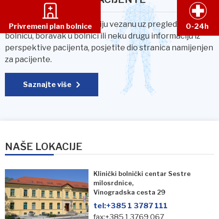
Ukoliko trebate informaciju vezanu uz pregled, prijavu u
Privremeni plan bolnice
0-24h
bolnicu, boravak u bolnici ili neku drugu informaciju iz
perspektive pacijenta, posjetite dio stranica namijenjen
za pacijente.
Saznajte više
NAŠE LOKACIJE
Klinički bolnički centar Sestre
milosrdnice,
Vinogradska cesta 29
tel:
+385 1 3787 111
fax:+385 1 3769 067