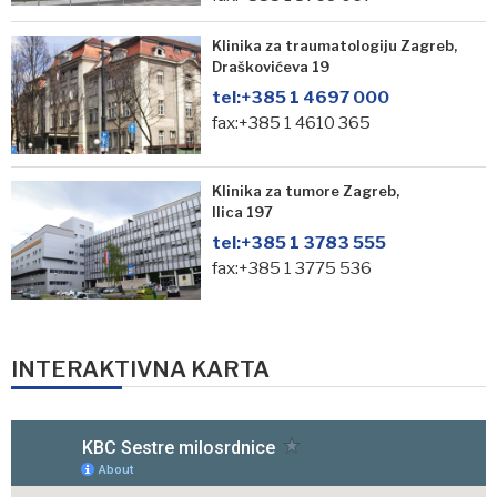
Klinika za traumatologiju Zagreb,
Draškovićeva 19
tel:
+385 1 4697 000
fax:+385 1 4610 365
Klinika za tumore Zagreb,
Ilica 197
tel:
+385 1 3783 555
fax:+385 1 3775 536
INTERAKTIVNA KARTA